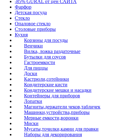
-85% GURAL от цен САЙТА
Фарфор
Детская посуда
Стекло
Опаловое стекло
Столовые приборы
Кухня
Корзины для посуды
Венчики
Вилка, ложка раздаточные
Бутылки для соусов
Гастроемкости
Для пиццы
Доски
Кастрюли,сотейники
Кондитерские кисти
Кондитерские мешки и насадки
Контейнеры для приборов
Лопатки
Магниты,держатели чеков,табличек
Машинки,устройства,приборы
Мерные емкости,воронки
Миски
Мусаты,точилки,камни для правки
Наборы для декорирования