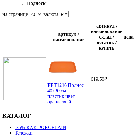
Подносы
на странице
валюта
артикул /
наименование
артикул /
склад /
цена
наименование
остаток /
купить
619.50₽
FFT1216
Поднос
40х30 см.,
пластик,цвет
оранжевый
КАТАЛОГ
-85% RAK PORCELAIN
Тележки