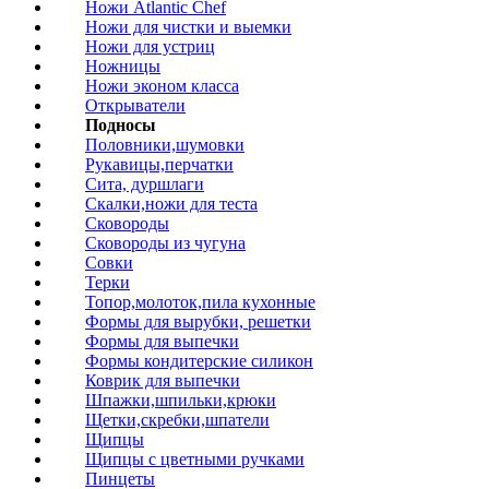
Ножи Atlantic Chef
Ножи для чистки и выемки
Ножи для устриц
Ножницы
Ножи эконом класса
Открыватели
Подносы
Половники,шумовки
Рукавицы,перчатки
Сита, дуршлаги
Скалки,ножи для теста
Сковороды
Сковороды из чугуна
Совки
Терки
Топор,молоток,пила кухонные
Формы для вырубки, решетки
Формы для выпечки
Формы кондитерские силикон
Коврик для выпечки
Шпажки,шпильки,крюки
Щетки,скребки,шпатели
Щипцы
Щипцы с цветными ручками
Пинцеты