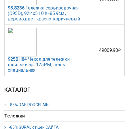
95.8236
Тележка сервировочная
(D95D), 92.4x51.0 h=85.9см.,
дерево,цвет красно-коричневый
49809.90₽
925BH84
Чехол для тележки -
шпильки арт.125PM, ткань
специальная
КАТАЛОГ
-85% RAK PORCELAIN
Тележки
-85% GURAL от цен САЙТА