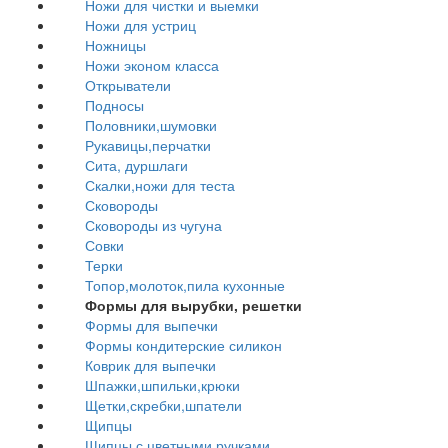
Ножи для чистки и выемки
Ножи для устриц
Ножницы
Ножи эконом класса
Открыватели
Подносы
Половники,шумовки
Рукавицы,перчатки
Сита, дуршлаги
Скалки,ножи для теста
Сковороды
Сковороды из чугуна
Совки
Терки
Топор,молоток,пила кухонные
Формы для вырубки, решетки
Формы для выпечки
Формы кондитерские силикон
Коврик для выпечки
Шпажки,шпильки,крюки
Щетки,скребки,шпатели
Щипцы
Щипцы с цветными ручками