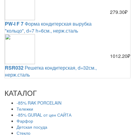
279.30₽
PW-I F 7
Форма кондитерская вырубка
"кольцо", d=7 h=6см., нерж.сталь
1012.20₽
RSR032
Решетка кондитерская, d=32см.,
нерж.сталь
КАТАЛОГ
-85% RAK PORCELAIN
Тележки
-85% GURAL от цен САЙТА
Фарфор
Детская посуда
Стекло