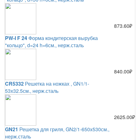
873.60₽
PW-I F 24
Форма кондитерская вырубка
"кольцо", d=24 h=6см., нерж.сталь
840.00₽
CR5332
Решетка на ножках , GN1/1-
53x32.5см., нерж.сталь
2625.00₽
GN21
Решетка для гриля, GN2/1-650x530см.,
нерж.сталь