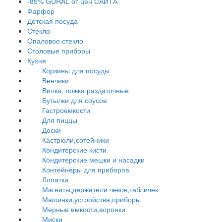
-85% GURAL от цен САЙТА
Фарфор
Детская посуда
Стекло
Опаловое стекло
Столовые приборы
Кухня
Корзины для посуды
Венчики
Вилка, ложка раздаточные
Бутылки для соусов
Гастроемкости
Для пиццы
Доски
Кастрюли,сотейники
Кондитерские кисти
Кондитерские мешки и насадки
Контейнеры для приборов
Лопатки
Магниты,держатели чеков,табличек
Машинки,устройства,приборы
Мерные емкости,воронки
Миски