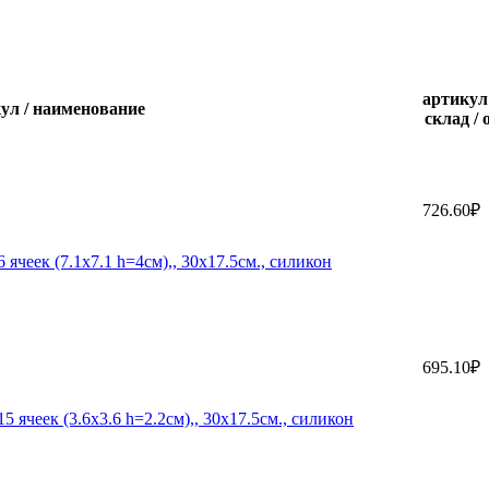
артикул
ул / наименование
склад / 
726.60₽
чеек (7.1х7.1 h=4см),, 30х17.5см., силикон
695.10₽
ячеек (3.6х3.6 h=2.2см),, 30х17.5см., силикон