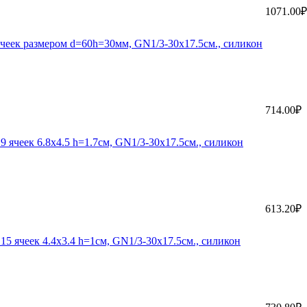
1071.00₽
ячеек размером d=60h=30мм, GN1/3-30х17.5см., силикон
714.00₽
9 ячеек 6.8х4.5 h=1.7см, GN1/3-30х17.5см., силикон
613.20₽
15 ячеек 4.4х3.4 h=1см, GN1/3-30х17.5см., силикон