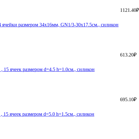
1121.40₽
 ячейки размером 34х16мм, GN1/3-30х17.5см., силикон
613.20₽
 15 ячеек размером d=4.5 h=1.0см., силикон
695.10₽
 15 ячеек размером d=5.0 h=1.5см., силикон