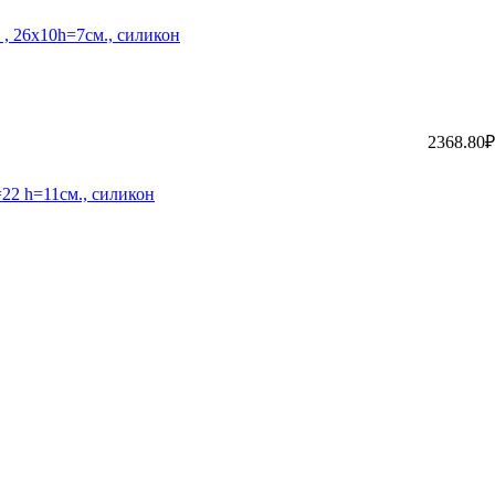
, 26х10h=7см., силикон
2368.80₽
22 h=11см., силикон