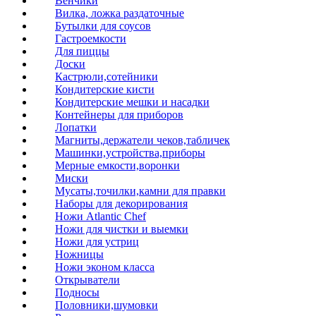
Венчики
Вилка, ложка раздаточные
Бутылки для соусов
Гастроемкости
Для пиццы
Доски
Кастрюли,сотейники
Кондитерские кисти
Кондитерские мешки и насадки
Контейнеры для приборов
Лопатки
Магниты,держатели чеков,табличек
Машинки,устройства,приборы
Мерные емкости,воронки
Миски
Мусаты,точилки,камни для правки
Наборы для декорирования
Ножи Atlantic Chef
Ножи для чистки и выемки
Ножи для устриц
Ножницы
Ножи эконом класса
Открыватели
Подносы
Половники,шумовки