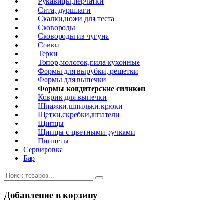
Рукавицы,перчатки
Сита, дуршлаги
Скалки,ножи для теста
Сковороды
Сковороды из чугуна
Совки
Терки
Топор,молоток,пила кухонные
Формы для вырубки, решетки
Формы для выпечки
Формы кондитерские силикон
Коврик для выпечки
Шпажки,шпильки,крюки
Щетки,скребки,шпатели
Щипцы
Щипцы с цветными ручками
Пинцеты
Сервировка
Бар
Добавление в корзину