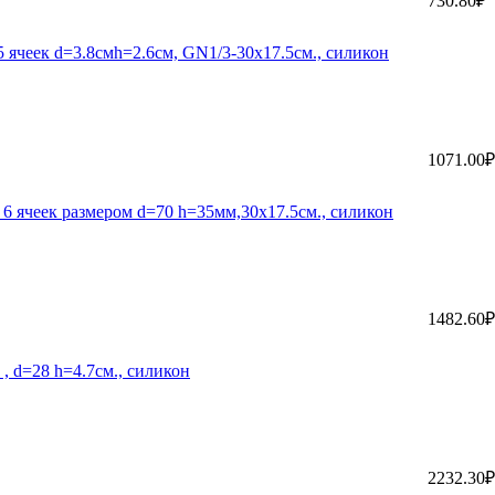
730.80₽
 ячеек d=3.8смh=2.6см, GN1/3-30х17.5см., силикон
1071.00₽
 6 ячеек размером d=70 h=35мм,30х17.5см., силикон
1482.60₽
, d=28 h=4.7см., силикон
2232.30₽