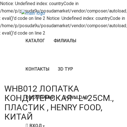
Notice: Undefined index: countryCode in
/home/p/posuda9u/posudamarket/vendor/composer/autoload_r
: eval()'d code on line 2 Notice: Undefined index: countryCode in
/home/p/posuda9u/posudamarket/vendor/composer/autoload_r
: eval()'d code on line 2
КАТАЛОГ
ФИЛИАЛЫ
КОНТАКТЫ
3D ТУР
WHB012 ЛОПАТКА
КОНДИТЕРСКАЯ - L=25СМ.,
О КОМПАНИИ
DOWNLOAD
ПЛАСТИК , HENRY FOOD,
КИТАЙ
ВХОД