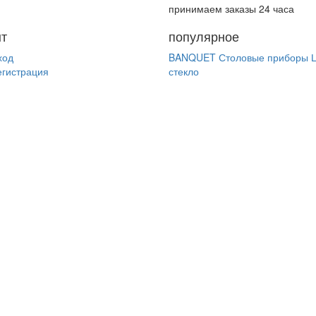
принимаем заказы 24 часа
нт
популярное
ход
BANQUET
Столовые приборы
егистрация
стекло