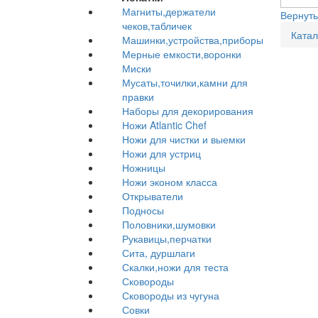
Магниты,держатели
Вернуть
чеков,табличек
Катал
Машинки,устройства,приборы
Мерные емкости,воронки
Миски
Мусаты,точилки,камни для
правки
Наборы для декорирования
Ножи Atlantic Chef
Ножи для чистки и выемки
Ножи для устриц
Ножницы
Ножи эконом класса
Открыватели
Подносы
Половники,шумовки
Рукавицы,перчатки
Сита, дуршлаги
Скалки,ножи для теста
Сковороды
Сковороды из чугуна
Совки