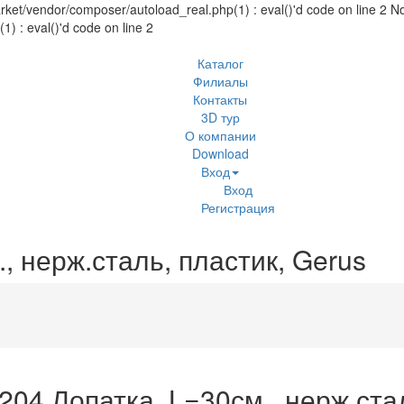
et/vendor/composer/autoload_real.php(1) : eval()'d code on line 2 No
 : eval()'d code on line 2
Каталог
Филиалы
Контакты
3D тур
О компании
Download
Вход
Вход
Регистрация
, нерж.сталь, пластик, Gerus
204 Лопатка, L=30см., нерж.стал