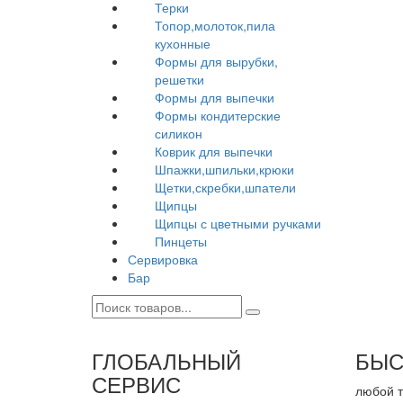
Терки
Топор,молоток,пила
кухонные
Формы для вырубки,
решетки
Формы для выпечки
Формы кондитерские
силикон
Коврик для выпечки
Шпажки,шпильки,крюки
Щетки,скребки,шпатели
Щипцы
Щипцы с цветными ручками
Пинцеты
Сервировка
Бар
ГЛОБАЛЬНЫЙ
БЫС
СЕРВИС
любой т