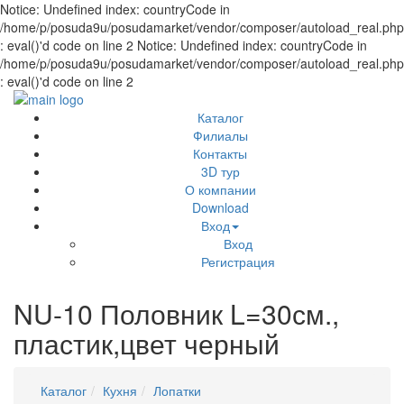
Notice: Undefined index: countryCode in
/home/p/posuda9u/posudamarket/vendor/composer/autoload_real.php
: eval()'d code on line 2 Notice: Undefined index: countryCode in
/home/p/posuda9u/posudamarket/vendor/composer/autoload_real.php
: eval()'d code on line 2
Каталог
Филиалы
Контакты
3D тур
О компании
Download
Вход
Вход
Регистрация
NU-10 Половник L=30см.,
пластик,цвет черный
Каталог
Кухня
Лопатки