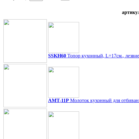
артику
SSKH60
Топор кухонный, L=17см., лезвие-
AMT-11P
Молоток кухонный для отбивания