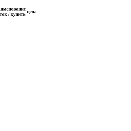
наименование
цена
аток / купить