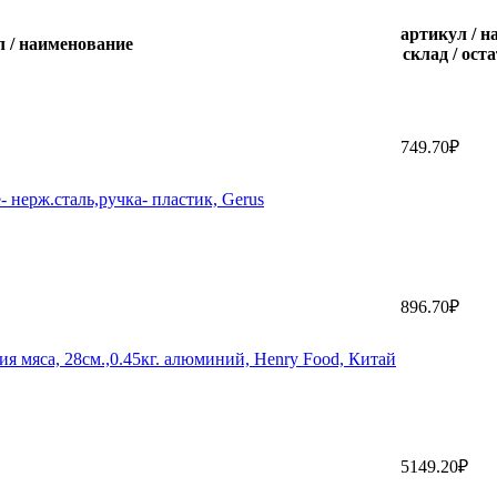
артикул / 
л / наименование
склад / ост
749.70₽
 нерж.сталь,ручка- пластик, Gerus
896.70₽
 мяса, 28см.,0.45кг. алюминий, Henry Food, Китай
5149.20₽