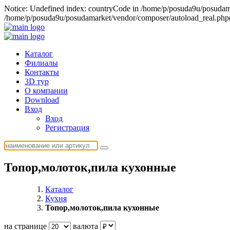
Notice: Undefined index: countryCode in /home/p/posuda9u/posudamar
/home/p/posuda9u/posudamarket/vendor/composer/autoload_real.php(1)
Каталог
Филиалы
Контакты
3D тур
О компании
Download
Вход
Вход
Регистрация
Топор,молоток,пила кухонные
Каталог
Кухня
Топор,молоток,пила кухонные
на странице
валюта