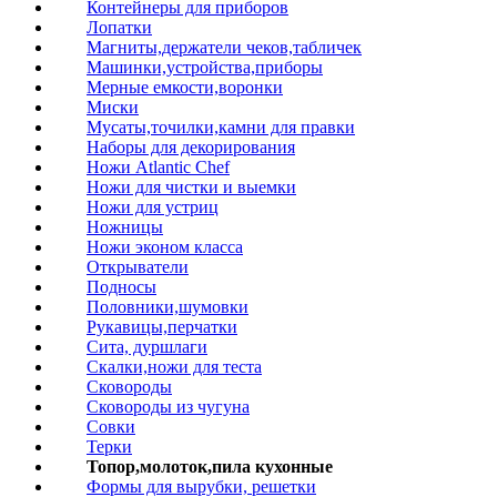
Контейнеры для приборов
Лопатки
Магниты,держатели чеков,табличек
Машинки,устройства,приборы
Мерные емкости,воронки
Миски
Мусаты,точилки,камни для правки
Наборы для декорирования
Ножи Atlantic Chef
Ножи для чистки и выемки
Ножи для устриц
Ножницы
Ножи эконом класса
Открыватели
Подносы
Половники,шумовки
Рукавицы,перчатки
Сита, дуршлаги
Скалки,ножи для теста
Сковороды
Сковороды из чугуна
Совки
Терки
Топор,молоток,пила кухонные
Формы для вырубки, решетки