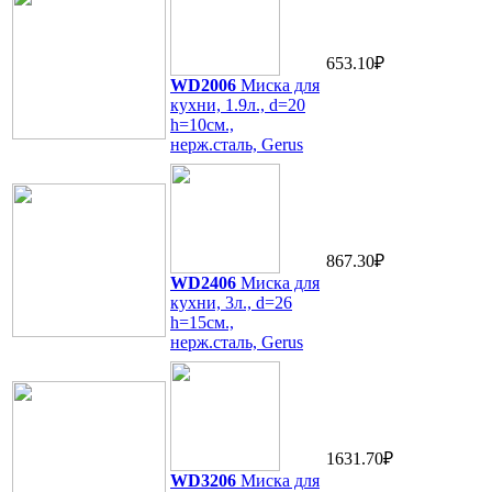
653.10₽
WD2006
Миска для
кухни, 1.9л., d=20
h=10см.,
нерж.сталь, Gerus
867.30₽
WD2406
Миска для
кухни, 3л., d=26
h=15см.,
нерж.сталь, Gerus
1631.70₽
WD3206
Миска для