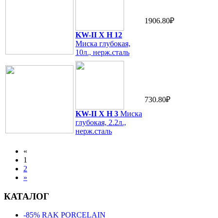
1906.80₽
KW-II X H 12
Миска глубокая,
10л., нерж.сталь
730.80₽
KW-II X H 3
Миска
глубокая, 2.2л.,
нерж.сталь
«
1
2
»
КАТАЛОГ
-85% RAK PORCELAIN