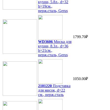
кухни, 5.8л., d=32
h=19см.,
нерж.сталь, Gerus
1799.70₽
WD3606
Миска для
кухни, 8.3л., d=36
h=21см.,
нерж.сталь, Gerus
1050.00₽
2101220
Подставка
для мисок, d=22
см., нерж.сталь