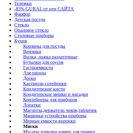
Тележки
-85% GURAL от цен САЙТА
Фарфор
Детская посуда
Стекло
Опаловое стекло
Столовые приборы
Кухня
Корзины для посуды
Венчики
Вилка, ложка раздаточные
Бутылки для соусов
Гастроемкости
Для пиццы
Доски
Кастрюли,сотейники
Кондитерские кисти
Кондитерские мешки и насадки
Контейнеры для приборов
Лопатки
Магниты,держатели чеков,табличек
Машинки,устройства,приборы
Мерные емкости,воронки
Миски
Мусаты,точилки,камни для правки