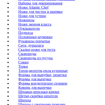
Наборы для декорирования
Ножи Atlantic Chef
Ножи для чистки и выемки
Ножи для устриц
Ножницы
Ножи эконом класса
Открыватели
Подносы
Половники,шумовки
Рукавицы,перчатки
Сита, дуршлаги
Скалки,ножи для теста
Сковороды
Сковороды из чугуна
Совки
Терки
Топор,молоток,пила кухонные
Формы для вырубки, решетки
Формы для выпечки
Формы кондитерские силикон
Коврик для выпечки
Шпажки,шпильки,крюки
Щетки,скребки,шпатели
Щипцы
Щипцы с цветными ручками