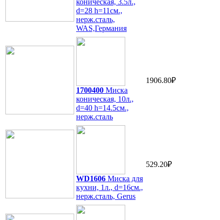
коническая, 3.5л.,
d=28 h=11см.,
нерж.сталь,
WAS,Германия
1906.80₽
1700400
Миска
коническая, 10л.,
d=40 h=14.5см.,
нерж.сталь
529.20₽
WD1606
Миска для
кухни, 1л., d=16см.,
нерж.сталь, Gerus