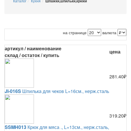
Каталог
Кухня
Шпажки,шпильки,крюки
на странице
валюта
артикул / наименование
цена
склад / остаток / купить
281.40₽
JI-016S
Шпилька для чеков L=16см., нерж.сталь
319.20₽
SSMH013
Крюк для мяса ., L=13см., нерж.сталь,