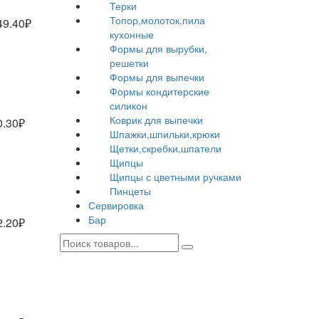
Терки
Топор,молоток,пила
49.40₽
кухонные
Формы для вырубки,
решетки
Формы для выпечки
Формы кондитерские
силикон
Коврик для выпечки
0.30₽
Шпажки,шпильки,крюки
Щетки,скребки,шпатели
Щипцы
Щипцы с цветными ручками
Пинцеты
Сервировка
Бар
2.20₽