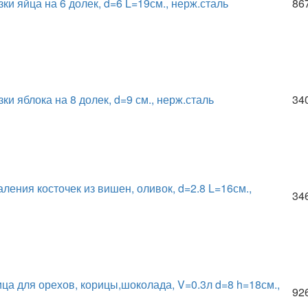
ки яйца на 6 долек, d=6 L=19см., нерж.сталь
86
ки яблока на 8 долек, d=9 см., нерж.сталь
34
ления косточек из вишен, оливок, d=2.8 L=16см.,
34
ца для орехов, корицы,шоколада, V=0.3л d=8 h=18см.,
92