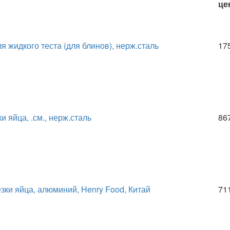
це
я жидкого теста (для блинов), нерж.сталь
17
и яйца, .см., нерж.сталь
86
зки яйца, алюминий, Henry Food, Китай
71