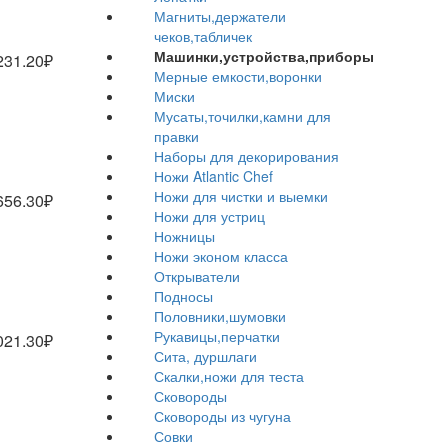
Магниты,держатели
чеков,табличек
Машинки,устройства,приборы
231.20₽
Мерные емкости,воронки
Миски
Мусаты,точилки,камни для
правки
Наборы для декорирования
Ножи Atlantic Chef
Ножи для чистки и выемки
656.30₽
Ножи для устриц
Ножницы
Ножи эконом класса
Открыватели
Подносы
Половники,шумовки
Рукавицы,перчатки
021.30₽
Сита, дуршлаги
Скалки,ножи для теста
Сковороды
Сковороды из чугуна
Совки