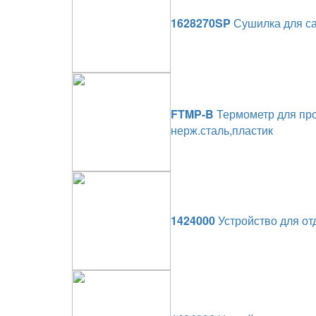
1628270SP
Сушилка для сал
FTMP-B
Термометр для про
нерж.сталь,пластик
1424000
Устройство для отд