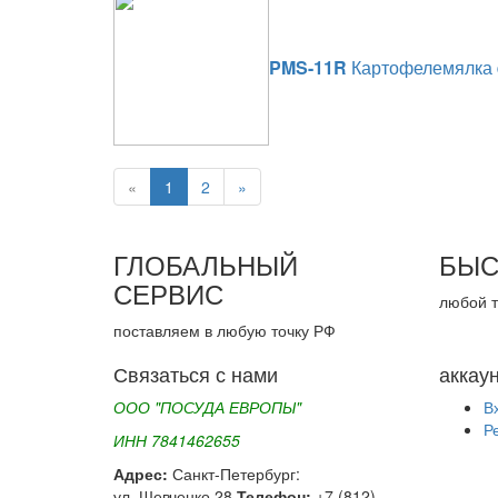
PMS-11R
Картофелемялка d
«
1
2
»
ГЛОБАЛЬНЫЙ
БЫС
СЕРВИС
любой т
поставляем в любую точку РФ
Связаться с нами
аккау
ООО "ПОСУДА ЕВРОПЫ"
В
Р
ИНН 7841462655
Адрес:
Санкт-Петербург:
ул. Шевченко 28
Телефон:
+7 (812)