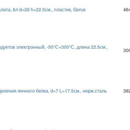
ата, 6л d=26 h=22.5см., пластик, Gerus
46
дуктов электронный, -50°С+300°С, длина 22.5см.,
30
еления яичного белка, d=7 L=17.5см., нерж.сталь
38