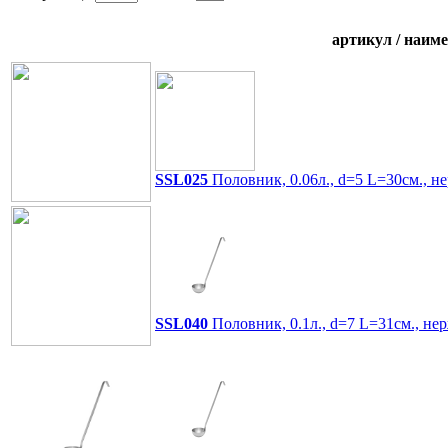
артикул / наим
SSL025
Половник, 0.06л., d=5 L=30см., не
SSL040
Половник, 0.1л., d=7 L=31см., нер