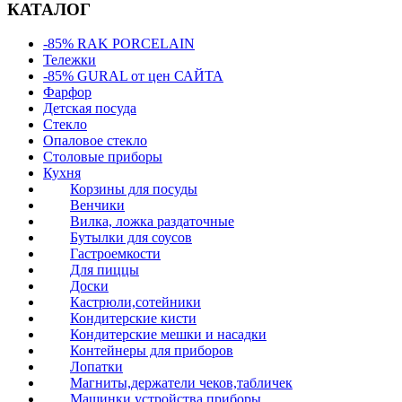
КАТАЛОГ
-85% RAK PORCELAIN
Тележки
-85% GURAL от цен САЙТА
Фарфор
Детская посуда
Стекло
Опаловое стекло
Столовые приборы
Кухня
Корзины для посуды
Венчики
Вилка, ложка раздаточные
Бутылки для соусов
Гастроемкости
Для пиццы
Доски
Кастрюли,сотейники
Кондитерские кисти
Кондитерские мешки и насадки
Контейнеры для приборов
Лопатки
Магниты,держатели чеков,табличек
Машинки,устройства,приборы