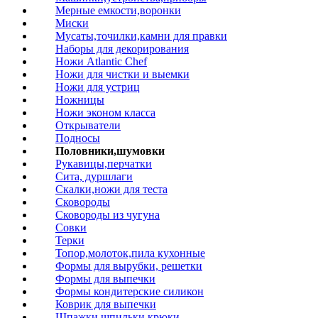
Мерные емкости,воронки
Миски
Мусаты,точилки,камни для правки
Наборы для декорирования
Ножи Atlantic Chef
Ножи для чистки и выемки
Ножи для устриц
Ножницы
Ножи эконом класса
Открыватели
Подносы
Половники,шумовки
Рукавицы,перчатки
Сита, дуршлаги
Скалки,ножи для теста
Сковороды
Сковороды из чугуна
Совки
Терки
Топор,молоток,пила кухонные
Формы для вырубки, решетки
Формы для выпечки
Формы кондитерские силикон
Коврик для выпечки
Шпажки,шпильки,крюки