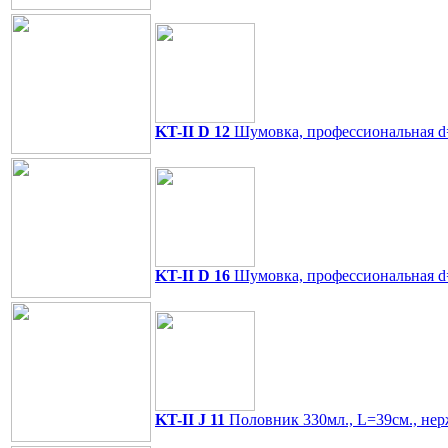
KT-II D 12
Шумовка, профессиональная d=
KT-II D 16
Шумовка, профессиональная d=
KT-II J 11
Половник 330мл., L=39см., нер