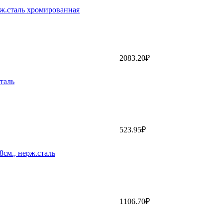
рж.сталь хромированная
2083.20₽
таль
523.95₽
см., нерж.сталь
1106.70₽