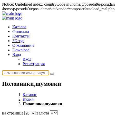
Notice: Undefined index: countryCode in /home/p/posuda9u/posudamar
/home/p/posuda9u/posudamarket/vendor/composer/autoload_real.php(1)
Каталог
Филиалы
Контакты
3D тур
О компании
Download
Вход
Вход
Регистрация
Половники,шумовки
Каталог
Кухня
Половники,шумовки
на странице
валюта