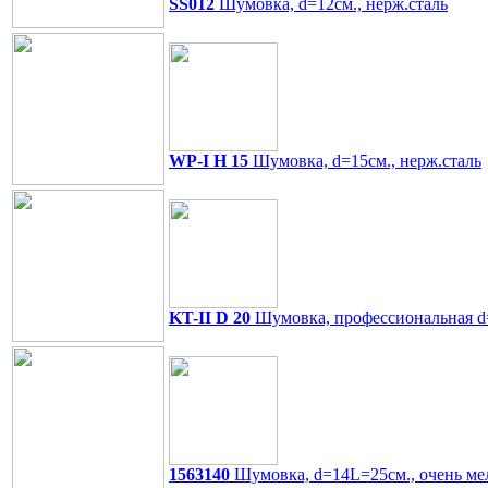
SS012
Шумовка, d=12см., нерж.сталь
WP-I H 15
Шумовка, d=15см., нерж.сталь
KT-II D 20
Шумовка, профессиональная d=
1563140
Шумовка, d=14L=25см., очень мел