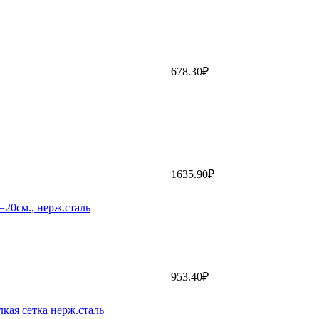
678.30₽
1635.90₽
20см., нерж.сталь
953.40₽
кая сетка нерж.сталь