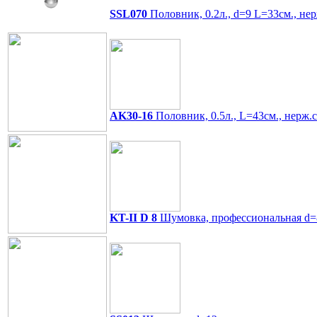
SSL070
Половник, 0.2л., d=9 L=33см., не
AK30-16
Половник, 0.5л., L=43см., нерж.с
KT-II D 8
Шумовка, профессиональная d=8