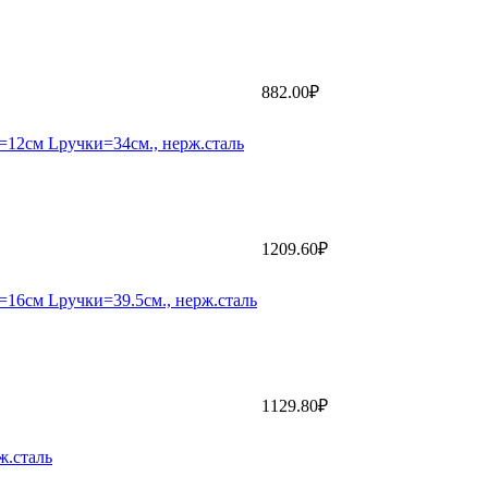
882.00₽
12см Lручки=34см., нерж.сталь
1209.60₽
16см Lручки=39.5см., нерж.сталь
1129.80₽
ж.сталь