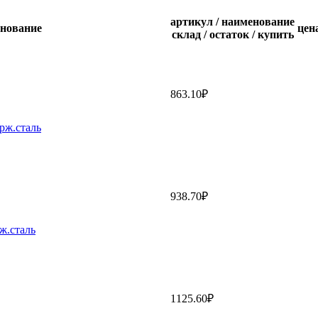
артикул / наименование
енование
цен
склад / остаток / купить
863.10₽
рж.сталь
938.70₽
ж.сталь
1125.60₽